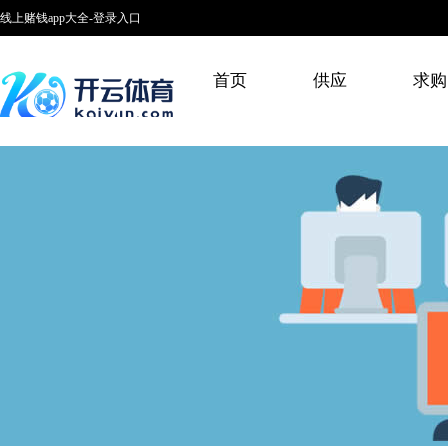
线上赌钱app大全-登录入口
首页
供应
求购