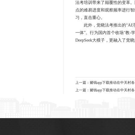
法考培训带来了颠覆性的变革。
点的难易进度和观察频率进行智
习，直击重心。
此外，觉晓法考推出的“AI淳厚
一体”。行为国内首个收场“教-
DeepSeek大模子，更融入
上一篇：
赌钱app下载推动在中关村
上一篇：
赌钱app下载推动在中关村