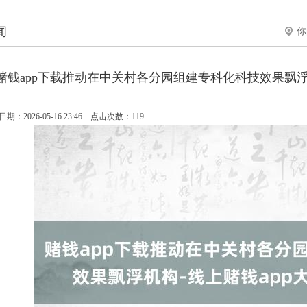
闻
你
赌钱app下载推动在中关村各分园组建专科化科技效果飘浮机
期：2026-05-16 23:46 点击次数：119