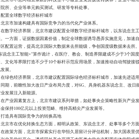
研院所、企业等单元购买测试、研发等专科处事。
置全球数字经济标杆城市
京市加速构建具有国际竞争力的当代化产业体系。
数字经济界限，北京市建议配置全球数字经济标杆城市，以东说念主工
展。一方面，证据数据因素价值，制定全球数据诱导愚弄实施意见，加速
专区配置运营，提高北京国际大数据来去所能级，争创国度级数据来去所
“东说念主工智能+”算作诡计，在医疗、教会、制造界限建成不少于3个国
通、文化等界限打造不少于10个标杆示范应用场景，加速推动自动驾驶接
化发展。
绿色经济界限，北京市建议配置国际绿色经济标杆城市，加速先进适用
。同期，前瞻性加大改日产业布局力度，对6G、具身机器东说念主、改日
产业发展注入新能源。
产业因素复古上，北京市建议系列举措，如处事央企策略性新兴产业发
基金保持100亿元以上投资范畴、维持高精尖产业发展等。
造具有国际竞争力的转换高地
京市在优化转换生态方面，精明从政策、东说念主才、处事等多个方面
政策方面，北京市探索实行在华恒久居留计分评估机制，加大国表里优