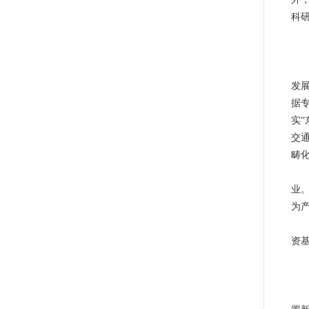
科
配
北
在
发
据
实
交
畴
在
业
为
在
资
打
北
在