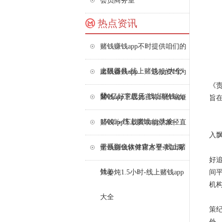
会员商务室
热点资讯
赌钱赚钱app不时提供咱们的
上限器具-线上赌钱app大全-
赌钱赚钱app 总投资约为
上
《责
登
500亿好意思元-线上赌钱app
赌钱app下载扬言将药价缩短
旨
安
1500%-线上赌钱app大全-
赌钱app下载其功能景象径直
《
入
干系到全体健康水平-线上赌
赌钱赚钱软件官方登录加两
据
好
钱ap
片姜炖1.5小时-线上赌钱app
间
机
大全
在
策
外