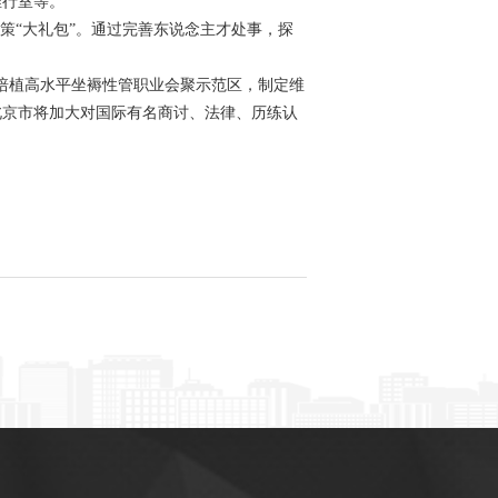
推行室等。
“大礼包”。通过完善东说念主才处事，探
培植高水平坐褥性管职业会聚示范区，制定维
北京市将加大对国际有名商讨、法律、历练认