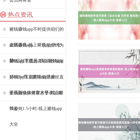
会员商务室
热点资讯
赌钱赚钱app不时提供咱们的
上限器具-线上赌钱app大全-
赌钱赚钱app 总投资约为
登
500亿好意思元-线上赌钱app
赌钱app下载扬言将药价缩短
1500%-线上赌钱app大全-
赌钱app下载其功能景象径直
干系到全体健康水平-线上赌
赌钱赚钱软件官方登录加两
钱ap
片姜炖1.5小时-线上赌钱app
大全