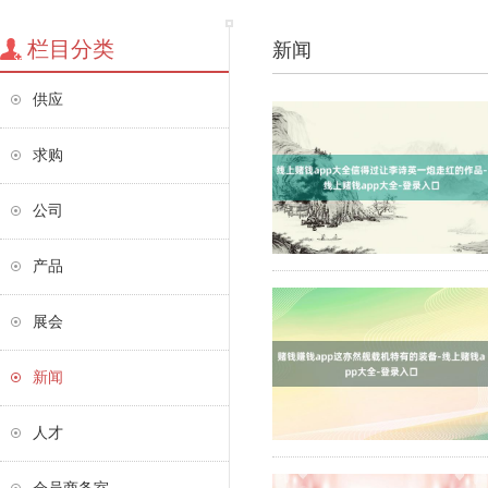
栏目分类
新闻
供应
求购
公司
产品
展会
新闻
人才