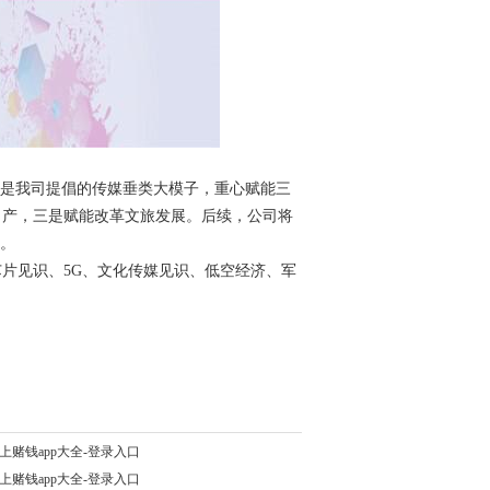
模子是我司提倡的传媒垂类大模子，重心赋能三
出产，三是赋能改革文旅发展。后续，公司将
品。
片见识、5G、文化传媒见识、低空经济、军
赌钱app大全-登录入口
赌钱app大全-登录入口