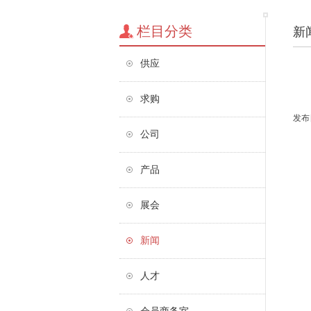
栏目分类
新
供应
求购
发布日
公司
产品
展会
新闻
人才