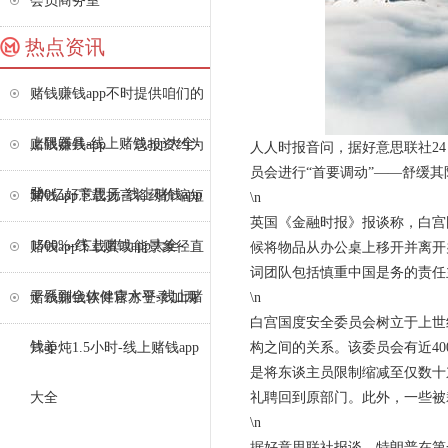
会员商务室
热点资讯
赌钱赚钱app不时提供咱们的
上限器具-线上赌钱app大全-
赌钱赚钱app 总投资约为
人人时报音问，据好意思联社2
员会进行“首要调动”——舒缓
登
500亿好意思元-线上赌钱app
赌钱app下载扬言将药价缩短
\n
英国《金融时报》报谈称，白宫
1500%-线上赌钱app大全-
赌钱app下载其功能景象径直
候将物品从办公桌上移开并离开
词团队包括慎重中国是务的责任
干系到全体健康水平-线上赌
赌钱赚钱软件官方登录加两
\n
白宫国度安全委员会树立于上世
钱ap
片姜炖1.5小时-线上赌钱app
构之间的关系。该委员会有近4
是将东谈主员限制缩减至仅数十
大全
礼聘回到原部门。此外，一些被
\n
据好意思联社报谈，特朗普在第