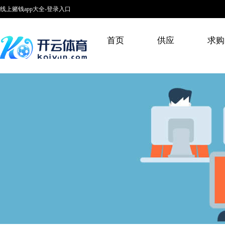
线上赌钱app大全-登录入口
首页
供应
求购